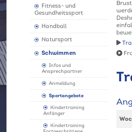
Brust
Fitness- und
werde
Gesundheitssport
Desha
einfa
Handball
bewei
Natursport
Tra
Schwimmen
Fra
Infos und
Tr
Ansprechpartner
Anmeldung
Sportangebote
Ang
Kindertraining
Anfänger
Woc
Kindertraining
Fortgeschrittene