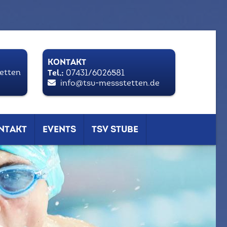
KONTAKT
tetten
Tel.:
07431/6026581
info@tsv-messstetten.de
NTAKT
EVENTS
TSV STUBE