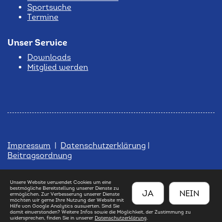
Sportsuche
Termine
Unser Service
Downloads
Mitglied werden
Impressum
|
Datenschutzerklärung
|
Beitragsordnung
Unsere Website verwendet Cookies um eine
bestmögliche Bereitstellung unserer Dienste zu
JA
NEIN
ermöglichen. Zur Verbesserung unserer Dienste
möchten wir gerne Ihre Nutzung der Website mit
Hilfe von Google Analytics auswerten. Sind Sie
damit einverstanden? Weitere Infos sowie die Möglichkeit, der Zustimmung zu
widersprechen, finden Sie in unserer
Datenschutzerklärung
.
© 2026 - TSV Meßstetten 1906 e.V.